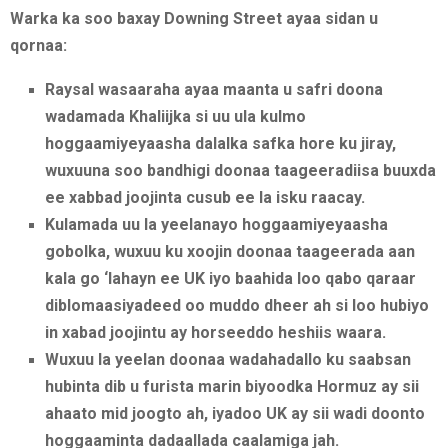
Warka ka soo baxay Downing Street ayaa sidan u
qornaa:
Raysal wasaaraha ayaa maanta u safri doona
wadamada Khaliijka si uu ula kulmo
hoggaamiyeyaasha dalalka safka hore ku jiray,
wuxuuna soo bandhigi doonaa taageeradiisa buuxda
ee xabbad joojinta cusub ee la isku raacay.
Kulamada uu la yeelanayo hoggaamiyeyaasha
gobolka, wuxuu ku xoojin doonaa taageerada aan
kala go ‘lahayn ee UK iyo baahida loo qabo qaraar
diblomaasiyadeed oo muddo dheer ah si loo hubiyo
in xabad joojintu ay horseeddo heshiis waara.
Wuxuu la yeelan doonaa wadahadallo ku saabsan
hubinta dib u furista marin biyoodka Hormuz ay sii
ahaato mid joogto ah, iyadoo UK ay sii wadi doonto
hoggaaminta dadaallada caalamiga jah.