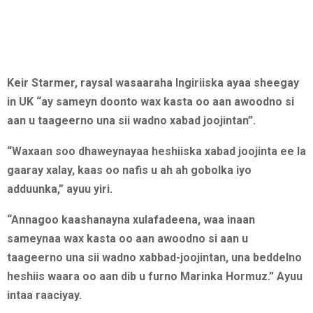
Keir Starmer, raysal wasaaraha Ingiriiska ayaa sheegay
in UK “ay sameyn doonto wax kasta oo aan awoodno si
aan u taageerno una sii wadno xabad joojintan”.
“Waxaan soo dhaweynayaa heshiiska xabad joojinta ee la
gaaray xalay, kaas oo nafis u ah ah gobolka iyo
adduunka,” ayuu yiri.
“Annagoo kaashanayna xulafadeena, waa inaan
sameynaa wax kasta oo aan awoodno si aan u
taageerno una sii wadno xabbad-joojintan, una beddelno
heshiis waara oo aan dib u furno Marinka Hormuz.” Ayuu
intaa raaciyay.