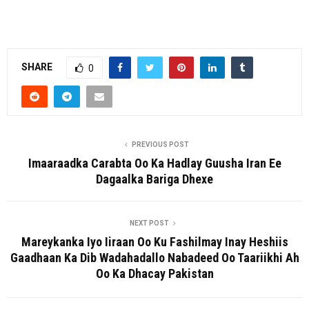
SHARE
0
PREVIOUS POST
Imaaraadka Carabta Oo Ka Hadlay Guusha Iran Ee
Dagaalka Bariga Dhexe
NEXT POST
Mareykanka Iyo Iiraan Oo Ku Fashilmay Inay Heshiis
Gaadhaan Ka Dib Wadahadallo Nabadeed Oo Taariikhi Ah
Oo Ka Dhacay Pakistan