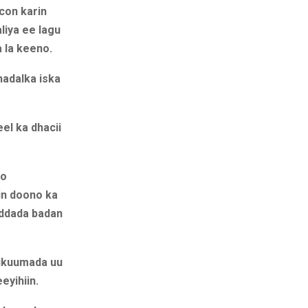
con karin
aliya ee lagu
a la keeno.
adalka iska
el ka dhacii
yo
in doono ka
uddada badan
xukuumada uu
eyihiin.