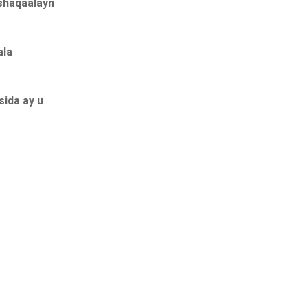
 shaqaalayn
ala
sida ay u