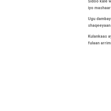
Sidoo kale 
iyo mashaari
Ugu dambayn
shaqeeyaan 
Kulankaas ay
fulaan arrim