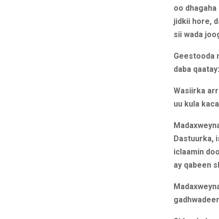
oo dhagaha l
jidkii hore,
sii wada joo
Geestooda m
daba qaatay
Wasiirka arr
uu kula kac
Madaxweynah
Dastuurka, 
iclaamin do
ay qabeen s
Madaxweynah
gadhwadeenk