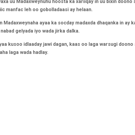
waxa uu Madaxweynuhu hoosta ka xariiqay in uu bixin doono
ic manfac leh oo gobolladaasi ay helaan.
 Madaxweynaha ayaa ka socday madaxda dhaqanka in ay k
nabad gelyada iyo wada jirka dalka.
aa kusoo idlaaday jawi dagan, kaas oo laga warsugi doono 
aha laga wada hadlay.