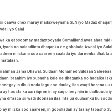
kii caawa dhex maray madaxweynaha SLN iyo Madax dhaqa
dal iyo Salal
wa ka qabsoomay madaxtooyada Somaliland ayaa ahaa mid 
n, iyada oo salaadiinta dhaqanka ee gobolada Awdal iyo Salal
sadeen miiskana soo saareen xaalada iyo dareenka dhabta ah
 matalaan.
irahman Jama Dhawal, Suldaan Mohamed Suldaan Saleebaan
daan Ibraahim iyo xubnaha kale ee dhaqanka oo hadalka isk
heegay in dhulkooda lagu soo duulay, ilaa waqti horena uu 
 ay hoosta ka xarriiqeen in ay xaq u leeyihiin in dadkooda 
yna difaaca sii wadi doonaan ilaa inta uu duulaanku ku socdo
 ay miiska soo saareen, in gobolladan ay taalay tabasho 3