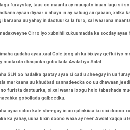
aga furaystay, taas oo maanta ay muuqato inaan lagu sii so
 dadkana aysan diyaar u ahayn in ay saluug sii qabaan, xalka k
gi karaana uu yahay in dastuurka la furo, xal waarana maant
adaxweyne Cirro iyo xubnihii xukuumadda ka socday ayaa h
:
imaha gudaha ayaa xaal Gole joog ah ka bixiyay gefkii iyo me
ay madaxda dhaqanka gobollada Awdal iyo Salal.
a SLN oo hadalka qaatay ayaa si cad u sheegay in uu fura
isla markaana uu khudbad sannadeedka oo uu dhawaan jeed
ono furista dastuurka, si xal waara loogu helo tabashada m
hacabka gobollada galbeedku.
a ayaa sidoo kale sheegay in uu qalinkiisa ku sixi doono 
a ka yahay, uuna bixin doono waxa ay reer Awdal xaqqa u le