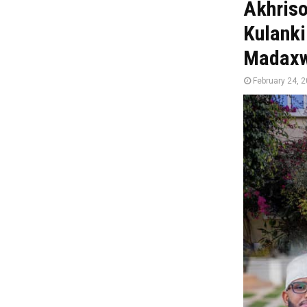
Akhris
Kulank
Madaxw
February 24, 