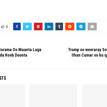
0
Borama Oo Maanta Laga
Trump oo weeraray So
da Roob Doonta
Ilhan Cumar oo ku q
STS