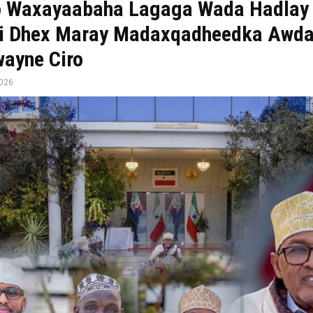
o Waxayaabaha Lagaga Wada Hadlay
ii Dhex Maray Madaxqadheedka Awdal
ayne Ciro
2026