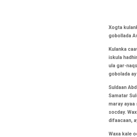
Xogta kulan
gobollada Aw
Kulanka caa
iskula hadhi
ula gar-naq
gobolada ay
Suldaan Abd
Samatar Sul
maray ayaa s
socday. Waxa
difaacaan, a
Waxa kale oo