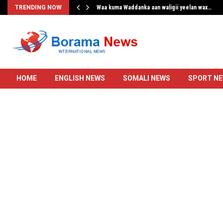
…
TRENDING NOW
Waa kuma Waddanka aan waligii yeelan wax…
HOME
ENGLISH NEWS
SOMALI NEWS
SPORT N