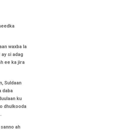
meedka
aan waxba la
 ay si adag
 ee ka jira
, Suldaan
a daba
duulaan ku
iyo dhulkooda
.
5 sanno ah