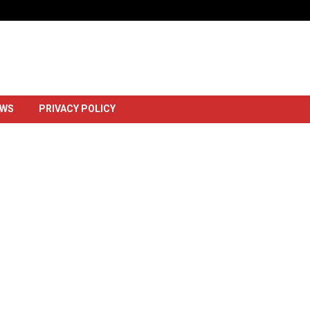
Dowlada Uganda Oo Markii Ugu Horays
EWS
PRIVACY POLICY