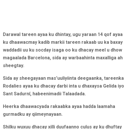
Darawal tareen ayaa ku dhintay, ugu yaraan 14 qof ayaa
ku dhaawacmay kadib markii tareen rakaab uu ka baxay
waddadii uu ku socday isaga oo ku dhacay meel u dhow
magaalada Barcelona, sida ay warbaahinta maxalliga ah
sheegtay.
Sida ay sheegayaan mas’uuliyiinta deegaanka, tareenka
Rodalies ayaa ku dhacay darbi inta u dhaxaysa Gelida iyo
Sant Sadurní, habeenimadii Talaadada.
Heerka dhaawacyada rakaabka ayaa hadda laamaha
gurmadku ay qiimeynayaan.
Shilku wuxuu dhacay xilli duufaanno culus ay ku dhuftay