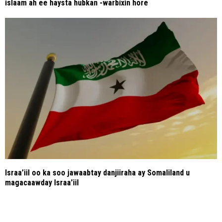
islaam ah ee haysta hubkan -warbixin hore
Israa’iil oo ka soo jawaabtay danjiiraha ay Somaliland u
magacaawday Israa’iil