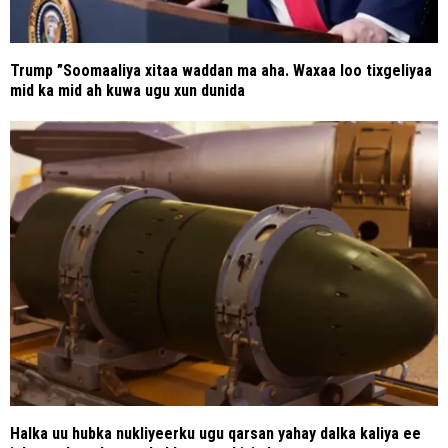
Trump ”Soomaaliya xitaa waddan ma aha. Waxaa loo tixgeliyaa
mid ka mid ah kuwa ugu xun dunida
Halka uu hubka nukliyeerku ugu qarsan yahay dalka kaliya ee