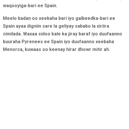
waqooyiga-bari ee Spain.
Meelo badan oo xeebaha bari iyo galbeedka-bari ee
Spain ayaa digniin sare la geliyay sababo la xiriira
cimilada. Waxaa sidoo kale ka jiray baraf iyo duufaanno
buuraha Pyrenees ee Spain iyo duufaanno xeebaha
Menorca, kuwaas oo keenay hirar dhowr mitir ah.