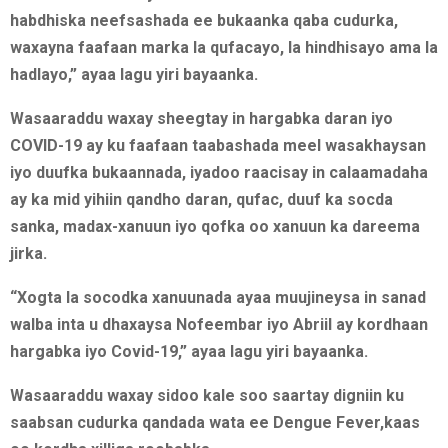
habdhiska neefsashada ee bukaanka qaba cudurka,
waxayna faafaan marka la qufacayo, la hindhisayo ama la
hadlayo,” ayaa lagu yiri bayaanka.
Wasaaraddu waxay sheegtay in hargabka daran iyo
COVID-19 ay ku faafaan taabashada meel wasakhaysan
iyo duufka bukaannada, iyadoo raacisay in calaamadaha
ay ka mid yihiin qandho daran, qufac, duuf ka socda
sanka, madax-xanuun iyo qofka oo xanuun ka dareema
jirka.
“Xogta la socodka xanuunada ayaa muujineysa in sanad
walba inta u dhaxaysa Nofeembar iyo Abriil ay kordhaan
hargabka iyo Covid-19,” ayaa lagu yiri bayaanka.
Wasaaraddu waxay sidoo kale soo saartay digniin ku
saabsan cudurka qandada wata ee Dengue Fever,kaas