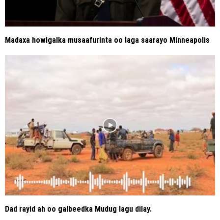
Madaxa howlgalka musaafurinta oo laga saarayo Minneapolis
Dad rayid ah oo galbeedka Mudug lagu dilay.