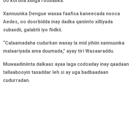
oo kordha xilliga roobabka.
Xannuunka Dengue waxaa faafisa kaneecada nooca
Aedes, oo doorbidda inay dadka qaniinto xilliyada
subaxdii, galabtii iyo fiidkii.
“Calaamadaha cudurkan waxay la mid yihiin xannuunka
malaariyada ama duumada,” ayay tiri Wasaaraddu.
Muwaadiniinta dalkaas ayaa laga codsaday inay qaadaan
tallaabooyin taxaddar leh si ay uga badbaadaan
cudurradan.