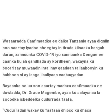
Wasaaradda Caafimaadka ee dalka Tanzania ayaa digniin
soo saartay iyadoo sheegtay in tirada kiisaska hargab
daran, xannuunka COVID-19 iyo xannuunka Dengue ee
caanka ku ah qandhada ay kordheen, waxayna ku
boorrisay muwaadiniinta inay qaadaan tallaabooyin ku
habboon si ay isaga ilaaliyaan caabuqyadan.
Bayaanka oo uu soo saartay madaxa caafimaadka ee
dowladda, Dr. Grace Magembe, ayaa ku salaysnaa la
socodka isbeddelka cudurrada faafa.
“Cudurradan waxay ku faafaan dhibco ku dhaca